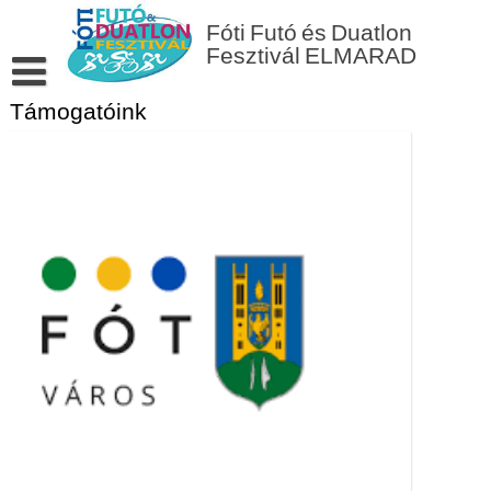
Skip
to
Fóti Futó és Duatlon
content
Fesztivál ELMARAD
Támogatóink
Fóti Futó és Duatlon fesztivál ELMARAD
Eredmények
Fényképek
Támogatóink
Helyszín
Versenyszabályzat
Nevezés
Kapcsolat